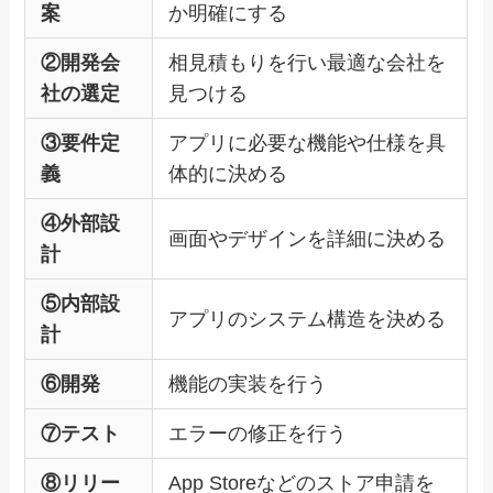
案
か明確にする
②開発会
相見積もりを行い最適な会社を
社の選定
見つける
③要件定
アプリに必要な機能や仕様を具
義
体的に決める
④外部設
画面やデザインを詳細に決める
計
⑤内部設
アプリのシステム構造を決める
計
⑥開発
機能の実装を行う
⑦テスト
エラーの修正を行う
⑧リリー
App Storeなどのストア申請を