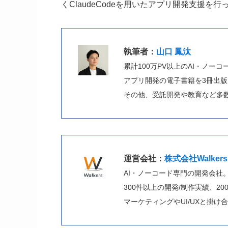
くClaudeCodeを用いたアプリ開発支援を
執筆者：
山口 鳳汰
累計100万PV以上のAI・ノー
アプリ開発の電子書籍を3冊出版し
その他、受託開発や教育など多
運営会社：
株式会社Walkers
AI・ノーコード専門の開発会社
300件以上の開発/制作実績、2
マーケティングやUI/UXと掛