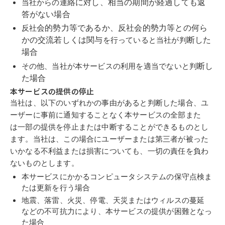
絡
に対し、
相
当の期間が
経
過しても
返
当社からの連
答
がない場合
会
的
勢
力等であるか、反社
会
的
勢
力等との
何
ら
反社
かの
交流
若しくは関
与
断
した
を行っていると当社が判
場合
断
し
その他、当社が本サービスの利用を適当でないと判
た場合
本サービスの提供の
停
止
当社は、以下のいずれかの事
由
があると判
断
した場合、ユ
ーザーに事
前
に
通
知す
ることなく本サービスの
全部
また
は
一部
の提供を
停
止または
中断
することができ
るものとし
ます。当社は、この場合にユーザーまたは第三者が
被
った
いかなる不
利益または損害についても、
一切
の
責任
を負わ
ないものとします。
本サービスにかかるコン
ピュ
ー
タ
システムの
保守点検
ま
たは
更新
を行う場
合
地震
、
落雷
、
火災
、
停電
、
天災
またはウ
ィ
ルスの
蔓
延
な
ど
の不
可抗
力によ
り、本サービスの提供が
困難
となっ
た場合