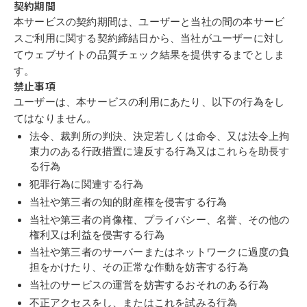
契約期間
本サービスの契約期間は、ユーザーと当社の間の本サービ
スご利用に関する契約
締結日から、当社がユーザーに対し
てウェブサイトの品質チェック結果を提供す
るまでとしま
す。
禁止事項
ユーザーは、本サービスの利用にあたり、以下の行為をし
てはなりません。
法令、裁判所の判決、決定若しくは命令、又は法令上拘
束力のある行政措
置に違反する行為又はこれらを助長す
る行為
犯罪行為に関連する行為
当社や第三者の知的財産権を侵害する行為
当社や第三者の肖像権、プライバシー、名誉、その他の
権利又は利益を侵害する行為
当社や第三者のサーバーまたはネットワークに過度の負
担をかけたり、その正常な作動を妨害する行為
当社のサービスの運営を妨害するおそれのある行為
不正アクセスをし、またはこれを試みる行為