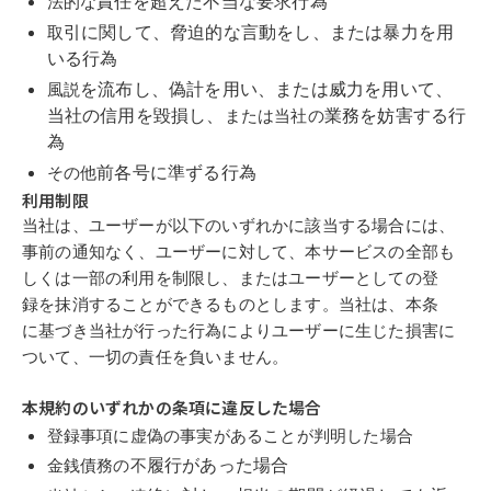
責任
を
超
えた不当な
要求
行為
法的な
引
に関して、
脅迫
的な
言
動をし、または
暴
力を用
取
いる行為
を
流布
し、
偽計
を用い、または
威
力を用いて、
風説
当社の
信
用を
毀
損し、
業
務を妨害する行
または当社の
為
前各号
に
準
ずる行為
その他
利用
制
限
当社は、ユーザーが以下のいずれかに
該
当する場合には、
事
前
の
通
知なく、ユー
ザーに対して、本サービスの
全部
も
しくは
一部
の利用を
制
限し、またはユーザー
としての
登
録
を
抹
消することができるものとします。当社は、本条
に
基づ
き当社
が行った行為によりユーザーに
生じ
た損害に
ついて、
一切
の
責任
を負いません。
本規約のいずれかの条項に違反した場合
登録
事項に
虚偽
の事
実
があることが判
明
した場合
履
行があった場合
金銭債務の不