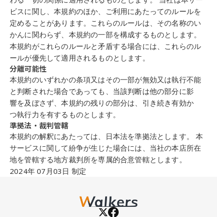
ビスに関し、本規約の
ほ
か、ご利用にあたっ
てのルールを
定めることがあります。これらのルールは、その名
称
のい
かんに関
わらず、本規約の
一部
を
構
成するものとします。
本規約がこれらのルールと
矛盾
する場合には、これらのル
ールが
優先
して適用されるものとします。
分離可
能
性
本規約のいずれかの条項又はその
一部
が
無
効又は
執
行不能
と判
断
された場合で
あっても、当
該
判
断
は他の
部分
に
影
響
を
及ぼ
さず、本規約の
残
りの
部分
は、
引
き
続き有効か
つ
執
行力を有するものとします。
準拠
法
・
裁判
管轄
本規約の解
釈
にあたっては、日本法を
準拠
法とします。 本
サービスに関して
紛争
が
生じ
た場合には、当社の本
店
所
在
地
を
管轄
する
地
方裁判所を
専属
的合意
管轄
と
します。
2024
年
07
月
03
日
制
定