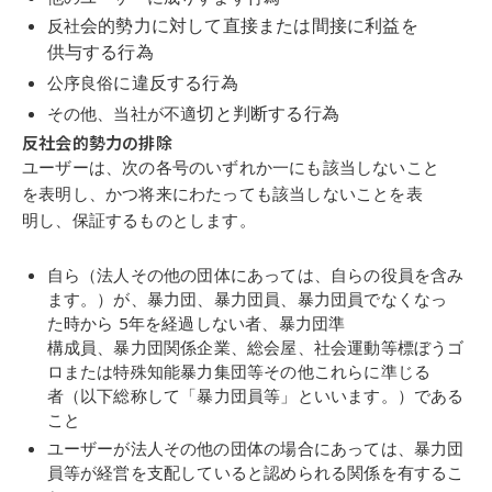
会
的
勢
力に対して
直
接または間接に利益を
反社
供
与
する行為
に違反する行為
公序良俗
切
と判
断
する行為
その他、当社が不適
反社会的勢力の排除
ユーザーは、
次
の
各号
のいずれか
一
にも
該
当しないこと
を
表明
し、かつ
将来
にわ
たっても
該
当しないことを
表
明
し、
保証
するものとします。
自
ら
（
法人その他の
団
体にあっては、
自
らの
役員
を含み
ます。
）
が、
暴
力
団
、
暴
力
団員
、
暴
力
団員
でなくなっ
た
時
から
5
年を
経
過しない者、
暴
力
団
準
構
成
員
、
暴
力
団
関
係企業
、
総会屋
、社
会
運動等
標ぼ
う
ゴ
ロ
または特
殊
知
能
暴
力
集団
等その他これらに
準じ
る
者
（
以下
総称
して「
暴
力
団員
等」とい
います。
）
である
こと
ユーザーが法人その他の
団
体の場合にあっては、
暴
力
団
員
等が
経
営を支
配
していると認められる関
係
を有するこ