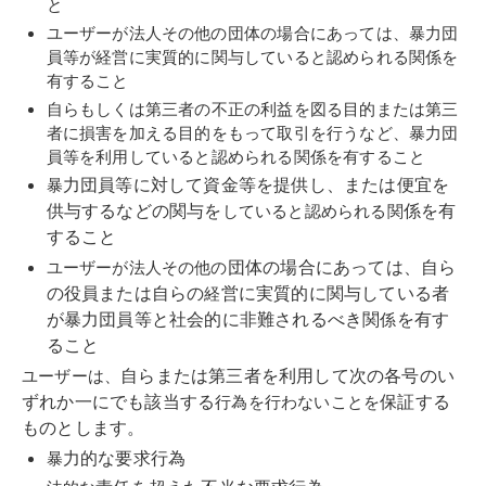
と
ユーザーが法人その他の
団
体の場合にあっては、
暴
力
団
員
等が
経
営に
実
質
的に関
与
していると認められる関
係
を
有すること
自
らもしくは第三者の不正の利益を
図
る
目
的または第三
者に損害を
加
える
目
的をもって取
引
を行うな
ど
、
暴
力
団
員
等を利用していると認められる関
係
を有すること
力
団員
等に対して
資
金等を提供し、または
便宜
を
暴
供
与
するな
ど
の関
与
を
係
を有
していると認められる関
すること
団
体の場合にあっては、
自
ら
ユーザーが法人その他の
の
役員
または
自
らの
営に
実
質的に関
与
している者
経
が
暴
力
団員
等と社
会
的に
非難
されるべき関
を有す
係
ること
自
らまたは第三者を利用して
次
の
各号
のい
ユーザーは、
ずれか
一
にでも
該
当する
保証
する
行為を行わないことを
ものとします。
力的な
要求
行為
暴