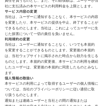
責任
を負うものとし、また、その
賠償額
は、
ユーザーが当
社に支払済みの本サービスの利用料金を上限とします。
サービス内容の
変更
当社は、ユーザーに
通
知することなく、本サービスの内容
を
変更
したり、本サー
ビスの提供を
中
止、
終了
することが
できるものとします。当社は、これによって
ユーザーに
生
じ
た損害について
一切
の
責任
を負いません。
利用規約の
変更
当社は、ユーザーに
通
知することなく、いつでも本規約
を
変更
することができる
ものとします。
変更
後の本規約
は、当社ウェブサイトに
掲
示された
時点
から効力
を
生じ
る
ものとします。本規約の
変更
後、本サービスの利用を
継
続
したユーザー
は、
変更
後の本規約に同意したものとみなし
ます。
個
人情報の取
扱
い
本サービスの利用によって取得するユーザーの
個
人情報に
ついては、当社のプラ
イバシーポリシーに
従
い適
切
に取
り
扱
うものとします。
通
知または連
絡
ユーザーと当社との間の
通
知または
連
絡
は、当社の定める方法によって行うもの
とします。当