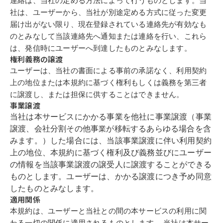
社は、ユーザーから、当社が別途定める方
式
に
従
った
変更
届
け
出
が
ない限り、
現在登録
されている連
絡先
が有効なも
のとみなして当
該
連
絡先
へ
通
知
または連
絡
を行い、これら
は、
発信時
にユーザーへ
到
達したものとみなします。
権利
義
務の
譲渡
ユーザーは、当社の書
面
による事
前
の
承諾
なく、利用契約
上の
地位
または本規約
に
基づ
く権利もしくは
義
務を第三者
に
譲渡
し、または担
保
に供することはできま
せん。
事
業譲渡
当社は本サービスにかかる事
業
を他社に事
業譲渡（
事
業
譲渡
、
会
社
分
割その他事
が
移転
するあら
ゆ
る場合を含
業
みます。
）
した場合には、当
該
事
業譲渡
に
伴
い利
用契約
上の
地位
、本規約に
基づ
く権利
及び義
務
並び
にユーザー
の情報を当
該
事
業
譲渡
の
譲受
人に
譲渡
することができる
ものとします。ユーザーは、かかる
譲渡
に
つき
予
め同意
したものとみなします。
適用関
係
本規約は、ユーザーと当社との間の本サービスの利用に関
わる
一切
の関
係
に適用
されるものとします。 当社は本サー