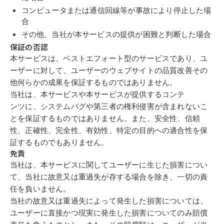
コン
ピュ
ー
タ
または
通信回線
等が事
故
により
停
止した場
合
その他、当社が本サービスの提供が
困難
と判
断
した場合
保証
の
否
認
本サービスは、
ベ
ストエフ
ォ
ート型のサービスであり、ユ
ーザーに対して、ユー
ザーのウェブサイトの品質改善その
他
何
らかの成果を
保証
するものではありませ
ん。
当社は、本サービスや本サービスが提供するコンテ
ン
ツ
に、システムバグや第三
者の権利侵害が含まれないこ
とを
保証
するものではありません。また、
安全性
、
信頼
性
、正
確性
、
完全性
、有効
性
、特定の
目
的への適合
性
を
保
証
するものでもあ
りません。
免責
当社は、本サービスに関してユーザーに
生じ
た損害につい
て、当社に
故
意又は
重
過
失
が
存
する場合を
除
き、
一切
の
責
任
を負いません。
当社の
故
意又は
重
過
失
によって
発生
した損害については、
ユーザーに
直
接かつ
現
実
に
発生
した損害についてのみ
賠償