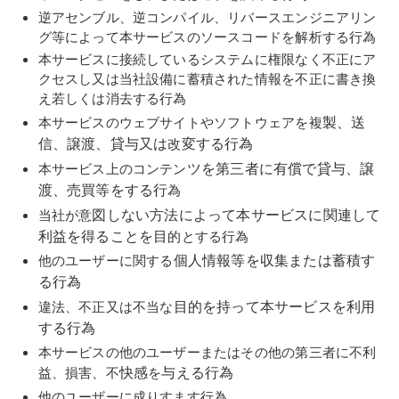
逆アセンブル、逆コンパイル、リバースエンジニアリン
グ等によって本サービスのソースコードを解析する行為
本サービスに接続しているシステムに権限なく不正にア
クセスし又は当社設備に蓄積された情報を不正に書き換
え若しくは消去する行為
製
、
送
本サービスのウェブサイトやソフトウェアを複
信
、
譲渡
、
貸与
又は
変
する行為
改
ツ
を第三者に有
償
で
貸与
、
譲
本サービス上のコンテン
渡
、
売買
等をする行
為
図
しない方法によって本サービスに関連して
当社が意
利益を得ることを
目
的とする行為
個
人情報等を
収集
または蓄積す
他のユーザーに関する
る行為
目
的を
持
って本サービスを利用
違法、不正又は不当な
する行為
本サービスの他のユーザーまたはその他の第三者に不利
快感
与
える行為
益、損害、不
を
他のユーザーに成りすます行為