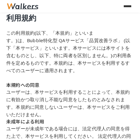
利用規約
この利用規約
(
以下、「本規約」といいま
す。
)
は、
Bubble
特化型
QA
サービス
「品質改善ラボ」
(
以
下「本サービス」といいます。本サービスには本サイトを
含む
ものとし、以下、特に両者を区別しません。
)
の利用条
件を定めるものです。本規約
は、本サービスを利用するす
べてのユーザーに適用されます。
本規約への同意
ユーザーは、本サービスを利用することによって、本規約
に有効かつ取り消し不
能な同意をしたものとみなされま
す。本規約に同意しないユーザーは、本サービ
スをご利用
いただけません。
未成年による利用
ユーザーが未成年である場合には、法定代理人の同意を得
た上で、本サービスを
利用してください。 法定代理人の同