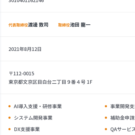
3010401162146
渡邊 敦司
池田 龍一
代表取締役
取締役
2021年8月12日
〒112-0015
東京都文京区目白台二丁目９番４号 1F
AI導入支援・研修事業
事業開発支
システム開発事業
補助金申請
DX支援事業
QAサービ