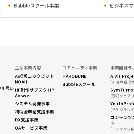
Bubbleスクール事業
ビジネスマ
主な事業内容
コミュニティ事業
事業開発ラ
AI経営コックピット
HAKOBUNE
Aivis Proj
NOAH
(AI音声合成
Bubbleスクール
４号1F
HP制作サブスク HP
SymTurns
Answer
(別荘シェアリ
システム開発事業
YouthProf
(学生クラウ
補助金申請支援事業
コンテンツ
DX支援事業
ト
QAサービス事業
(コンテンツ