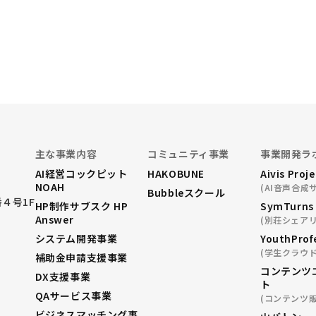
主な事業内容
コミュニティ事業
事業開発ラ
AI経営コックピット
HAKOBUNE
Aivis Proj
NOAH
(AI音声合成
Bubbleスクール
４号1F
HP制作サブスク HP
SymTurns
Answer
(別荘シェアリ
システム開発事業
YouthProf
(学生クラウ
補助金申請支援事業
コンテンツ
DX支援事業
ト
QAサービス事業
(コンテンツ
ビジネスマッチング事