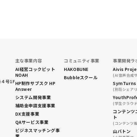
主な事業内容
コミュニティ事業
事業開発ラ
AI経営コックピット
HAKOBUNE
Aivis Proj
NOAH
(AI音声合成
Bubbleスクール
４号1F
HP制作サブスク HP
SymTurns
Answer
(別荘シェアリ
システム開発事業
YouthProf
(学生クラウ
補助金申請支援事業
コンテンツ
DX支援事業
ト
QAサービス事業
(コンテンツ
ビジネスマッチング事
山バトン
業