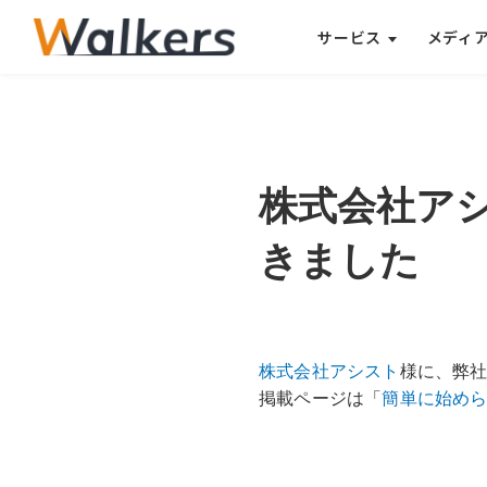
に
サービス
メディ
、
弊
社
2026
サ
3/02
株式会社ア
イ
ト
きました
を
ご
紹
株式会社アシスト
様に、弊
介
掲載ページは「
簡単に始めら
い
た