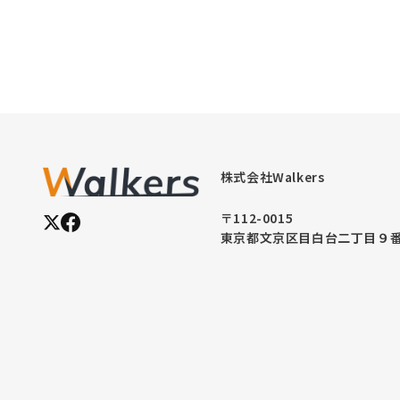
だ
き
ま
し
た
株式会社Walkers
〒112-0015
東京都文京区目白台二丁目９番