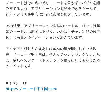
s
ノーコードはその名の通り、コードを書かずにパズルを組
み立てるようにアプリケーションを開発できるツールで、
が
近年アメリカを中心に急速に市場を拡大しています。
全
面
その結果、アプリケーション開発のハードル、ひいては起
業のハードルは劇的に下がり、いわば「チャレンジの民主
的
化」とも言えるイノベーションが起きています。
に
技
アイデアと行動力さえあれば成功の扉が開かれている現
在、ノーコード甲子園は、そんなチャレンジングな人たち
術
に、成功へのファーストステップを踏み出してもらうため
協
のイベントです。
力
を
◼️イベントLP
行
https://ノーコード甲子園.com/
う
こ