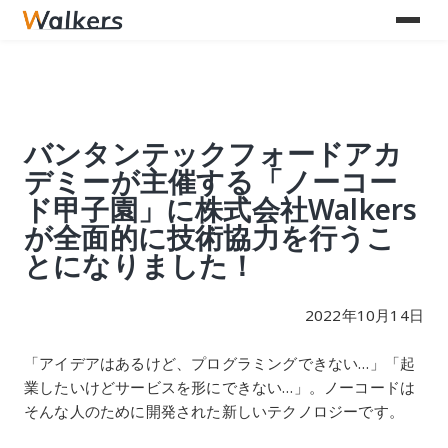
子
園
」
に
2
バンタンテックフォードアカ
株
デミーが主催する「ノーコー
式
ド甲子園」に株式会社Walkers
会
が全面的に技術協力を行うこ
社
とになりました！
W
a
2022年10月14日
l
「アイデアはあるけど、プログラミングできない…」「起
k
業したいけどサービスを形にできない…」。ノーコードは
e
そんな人のために開発された新しいテクノロジーです。
r