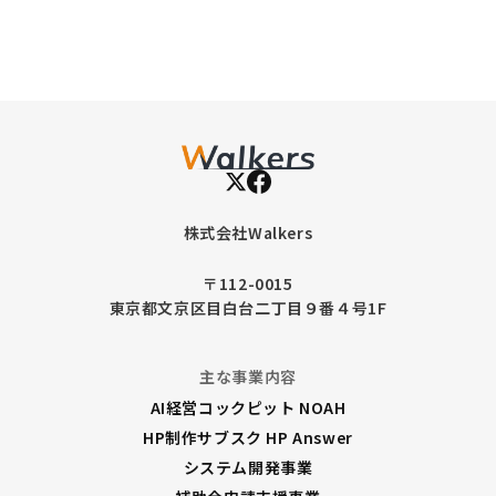
と
に
な
り
ま
し
た
株式会社Walkers
！
〒112-0015
東京都文京区目白台二丁目９番４号1F
主な事業内容
AI経営コックピット NOAH
HP制作サブスク HP Answer
システム開発事業