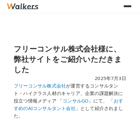
様
に
、
弊
2
社
フリーコンサル株式会社様に、
サ
弊社サイトをご紹介いただきま
イ
した
ト
2025年7月3日
を
フリーコンサル株式会社
が運営するコンサルタン
ト・ハイクラス人材のキャリア、企業の課題解決に
ご
役立つ情報メディア 「
コンサルGO
」にて、 「
おす
紹
すめのAIコンサルタント会社
」として紹介されまし
介
た。
い
た