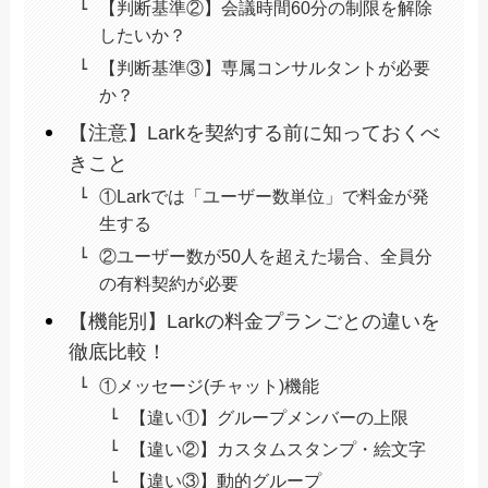
【判断基準②】会議時間60分の制限を解除
したいか？
【判断基準③】専属コンサルタントが必要
か？
【注意】Larkを契約する前に知っておくべ
きこと
①Larkでは「ユーザー数単位」で料金が発
生する
②ユーザー数が50人を超えた場合、全員分
の有料契約が必要
【機能別】Larkの料金プランごとの違いを
徹底比較！
①メッセージ(チャット)機能
【違い①】グループメンバーの上限
【違い②】カスタムスタンプ・絵文字
【違い③】動的グループ