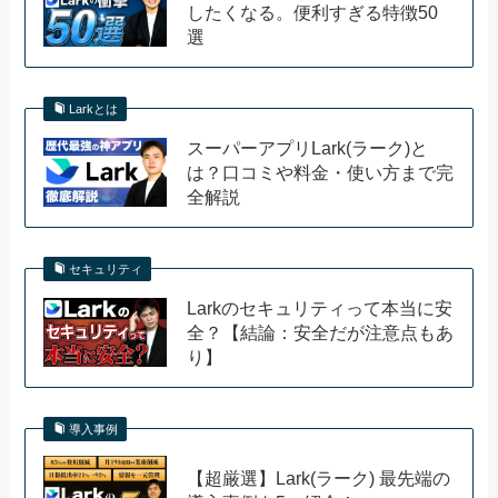
したくなる。便利すぎる特徴50
選
Larkとは
スーパーアプリLark(ラーク)と
は？口コミや料金・使い方まで完
全解説
セキュリティ
Larkのセキュリティって本当に安
全？【結論：安全だが注意点もあ
り】
導入事例
【超厳選】Lark(ラーク) 最先端の