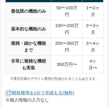
50〜100万
1〜2ヶ
最低限の機能のみ
円
月
100〜200万
2〜3ヶ
基本的な機能のみ
円
月
複雑・細かな機能
200〜350万
3〜4ヶ
まで
円
月
非常に複雑な機能
4ヶ
350万円〜
も実装
月〜
※要件定義やデザイン費用が別途かかることもあります。
開発費用を1分で見積もる(無料)
※個人情報の入力なし