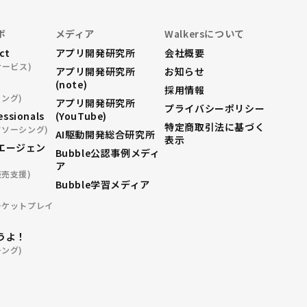
ボ
メディア
Walkersについて
ect
アプリ開発研究所
会社概要
サービス)
アプリ開発研究所
お知らせ
(note)
採用情報
ング)
アプリ開発研究所
プライバシーポリシー
essionals
(YouTube)
特定商取引法に基づく
ドソーシング)
AI駆動開発総合研究所
表示
エージェン
Bubble公認事例メディ
ア
販売支援)
Bubble学習メディア
ーケットプレイ
うよ！
ング)