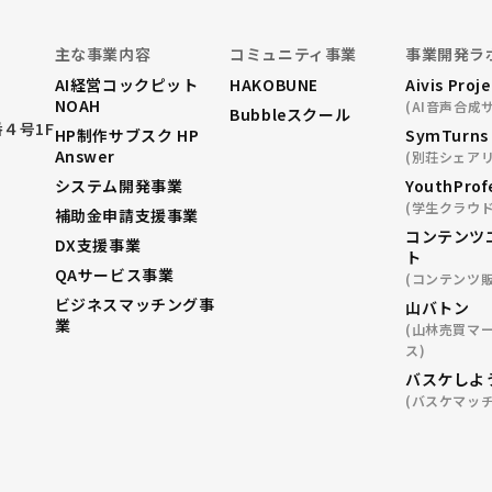
主な事業内容
コミュニティ事業
事業開発ラ
AI経営コックピット
HAKOBUNE
Aivis Proj
NOAH
(AI音声合成
Bubbleスクール
４号1F
HP制作サブスク HP
SymTurns
Answer
(別荘シェアリ
システム開発事業
YouthProf
(学生クラウ
補助金申請支援事業
コンテンツ
DX支援事業
ト
QAサービス事業
(コンテンツ
ビジネスマッチング事
山バトン
業
(山林売買マ
ス)
バスケしよ
(バスケマッチ